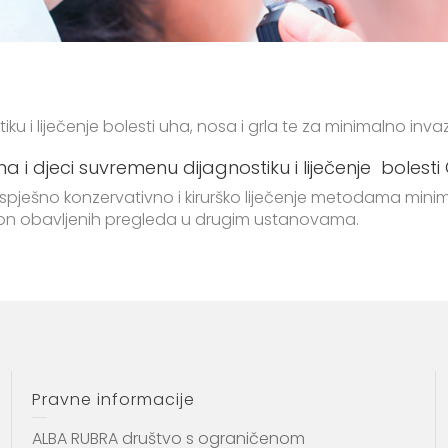
u i liječenje bolesti uha, nosa i grla te za minimalno invazi
lima i djeci suvremenu dijagnostiku i liječenje boles
pješno konzervativno i kirurško liječenje metodama minimal
akon obavljenih pregleda u drugim ustanovama.
Pravne informacije
ALBA RUBRA društvo s ograničenom