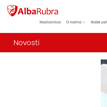
Naslovnica
O nama
Naše us
Novosti