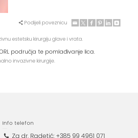
Podijeli poveznicu
vnu estetsku kirurgiju glave i vrata.
ti ORL područja te pomlađivanje lica.
no invazivne kirurgije.
Info telefon
Za dr. Radetić:
+385 99 4961 071