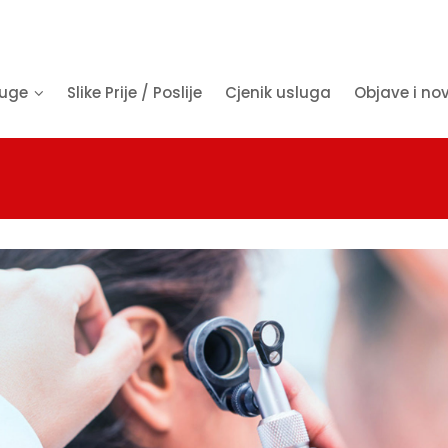
luge
Slike Prije / Poslije
Cjenik usluga
Objave i no