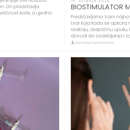
ujedinjuje sve dosada
16. svibnja 2025.
BIOSTIMULATOR 
on. On predstavlja
astičnost kože, a ujedno
Predstavljamo Vam najnovi
tvar koja kada se aplicira 
reakciju, aseptičnu upalu,
dovodi do zadebljanja i zat
Alba Rubra Administrator