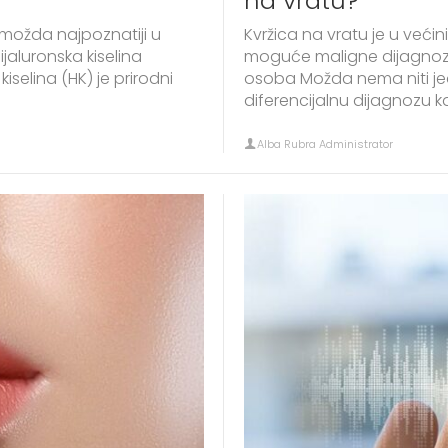
na vratu?
u možda najpoznatiji u
Kvržica na vratu je u veći
ijaluronska kiselina
moguće maligne dijagnoze
iselina (HK) je prirodni
osoba Možda nema niti jeda
diferencijalnu dijagnozu k
Alba Rubra Administrator