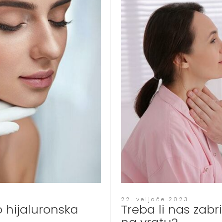
22. veljače 2023.
o hijaluronska
Treba li nas zabr