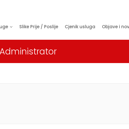
luge
Slike Prije / Poslije
Cjenik usluga
Objave i no
 Administrator