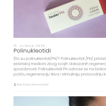
15. svibnja 2025.
Polinukleotidi
Što su polinukleotidi/PN/? Polinukleotidi /PN/ privl
estetskoj medicini zbog svojih dokazanih regenerat
sposobnosti. Polinukleotidi PN odnose se na biokom
potiču regeneraciju tkiva i stimuliraju proizvodnju k
Alba Rubra Administrator