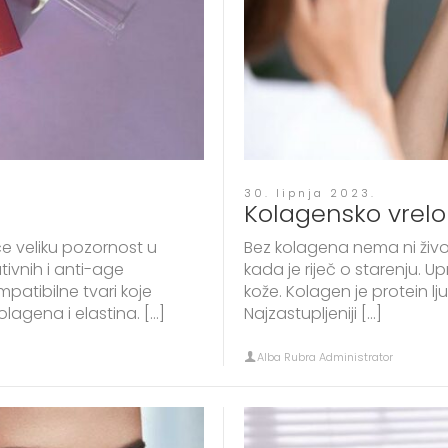
30. lipnja 2023.
Kolagensko vrelo
ače veliku pozornost u
Bez kolagena nema ni živo
ivnih i anti-age
kada je riječ o starenju. 
patibilne tvari koje
kože. Kolagen je protein ljud
olagena i elastina. […]
Najzastupljeniji […]
Alba Rubra Administrator