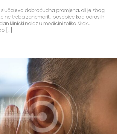
ni slučajeva dobroćudna promjena, ali je zbog
 ne treba zanemariti, posebice kod odraslih
n klinički nalaz u medicini toliko široku
ao […]