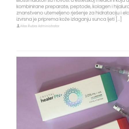
Biostimulatori su novost u estetskoj medicini koja 
kombinirane preparate, peptode, kolagen i hijalur
znanstveno utemeljeno rješenje za hidrataciju i el
izvrsna je priprema kože izlaganju sunca ljeti [...]
Alba Rubra Administrator