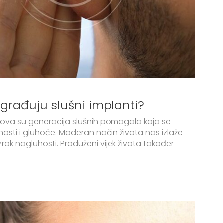
građuju slušni implanti?
nova su generacija slušnih pomagala koja se
osti i gluhoće. Moderan način života nas izlaže
zrok nagluhosti. Produženi vijek života također