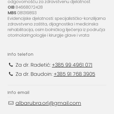
odgovornošću za zdravstvenu djelatnost
OIB
84668072428
MBS
081319893
Evidencijske djelatnosti: specijalističko-konzilijarna
zdravstvena zaštita, dijagnostika i medicinska
rehabilitacija, osim bolničkog liječenja iz područja
otorinolaringologije i kirurgije glave i vrata
Info telefon
Za dr. Radetić:
+385 99 4961 071
Za dr. Baudoin:
+385 91 768 3905
Info email
albarubra.orl@gmail.com