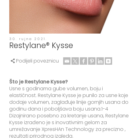
30. rujna 2021.
Restylane® Kysse
Podijeli poveznicu
Što je Restylane Kysse?
Usne s godinama gube volumen, boju i
elastičnost. Restylane Kysse je punilo za usne koje
dodaje volumen, zaglađuje linije gornjih usana do
godinu dana i poboljšava boju usana.1-4
Dizajnirano posebno za kretanje usana, Restylane
Kysse izrađeno je s inovativnim gelom za
umrežavanje XpresHAn Technology za precizno ,
rezultati prirodnog izgleda.